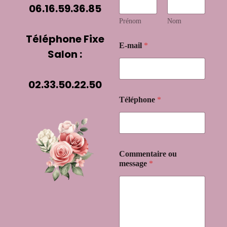
06.16.59.36.85
Prénom
Nom
Téléphone Fixe
E-mail
*
Salon :
02.33.50.22.50
Téléphone
*
o
Commentaire ou
u
message
*
*
C
o
m
m
e
n