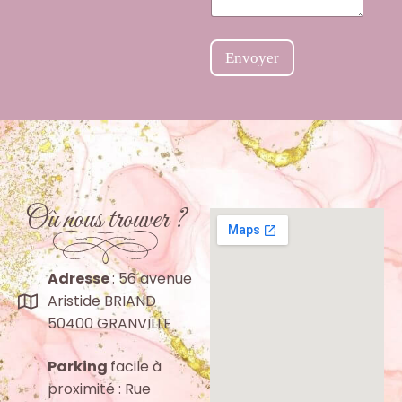
t
a
i
Envoyer
r
e
Où nous trouver ?
Adresse
: 56 avenue
Aristide BRIAND
50400 GRANVILLE
Parking
facile à
proximité : Rue