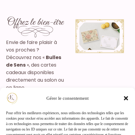
Offrez le bien-être
Envie de faire plaisir à
vos proches ?
Découvrez nos «
Bulles
de Sens
», des cartes
cadeaux disponibles
directement au salon ou
en ligne.
Gérer le consentement
Offrir une carte
cadeau
Pour offrir les meilleures expériences, nous utilisons des technologies telles que les
cookies pour stocker et/ou accéder aux informations des appareils. Le fait de consentir
à ces technologies nous permettra de traiter des données telles que le comportement de
navigation ou les ID uniques sur ce site. Le fait de ne pas consentir ou de retirer son
consentement peut avoir un effet négatif sur certaines caractéristiques et fonctions.